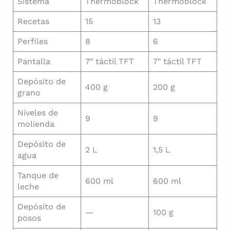
Sistema
Thermoblock
Thermoblock
Recetas
15
13
Perfiles
8
6
Pantalla
7″ táctil TFT
7″ táctil TFT
Depósito de
400 g
200 g
grano
Niveles de
9
9
molienda
Depósito de
2 L
1,5 L
agua
Tanque de
600 ml
600 ml
leche
Depósito de
—
100 g
posos