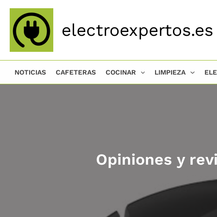
Ir
al
electroexpertos.es
contenido
NOTICIAS
CAFETERAS
COCINAR
LIMPIEZA
EL
Opiniones y rev