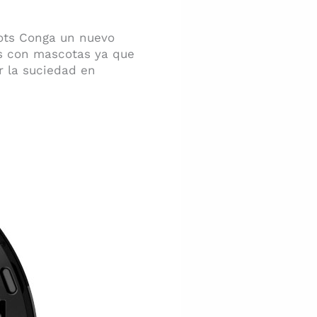
bots Conga un nuevo
sas con mascotas ya que
r la suciedad en