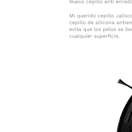
Nuevo cepillo anti enred
Mi querido cepillo Jalis
cepillo de silicona anti
evita que los pelos se l
cualquier superficie.