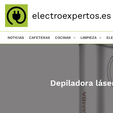
Ir
al
electroexpertos.es
contenido
NOTICIAS
CAFETERAS
COCINAR
LIMPIEZA
EL
Depiladora láse