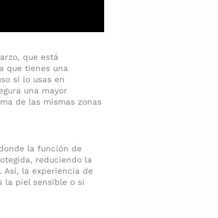
arzo, que está
a que tienes una
uso si lo usas en
segura una mayor
cima de las mismas zonas
 donde la función de
otegida, reduciendo la
 Así, la experiencia de
a piel sensible o si