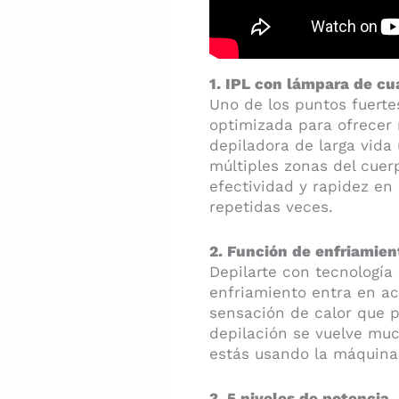
1. IPL con lámpara de cu
Uno de los puntos fuerte
optimizada para ofrecer 
depiladora de larga vida 
múltiples zonas del cuer
efectividad y rapidez en
repetidas veces.
2. Función de enfriamien
Depilarte con tecnología 
enfriamiento entra en ac
sensación de calor que po
depilación se vuelve muc
estás usando la máquina
3. 5 niveles de potencia