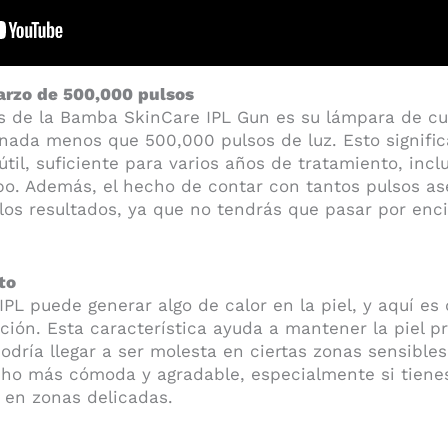
arzo de 500,000 pulsos
s de la Bamba SkinCare IPL Gun es su lámpara de cu
nada menos que 500,000 pulsos de luz. Esto signific
útil, suficiente para varios años de tratamiento, incl
po. Además, el hecho de contar con tantos pulsos a
 los resultados, ya que no tendrás que pasar por en
to
IPL puede generar algo de calor en la piel, y aquí es
ción. Esta característica ayuda a mantener la piel pr
dría llegar a ser molesta en ciertas zonas sensibles.
ho más cómoda y agradable, especialmente si tienes l
 en zonas delicadas.