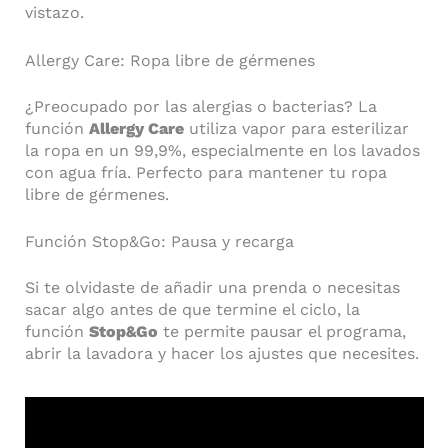
vistazo.
Allergy Care: Ropa libre de gérmenes
¿Preocupado por las alergias o bacterias? La
función
Allergy Care
utiliza vapor para esterilizar
la ropa en un 99,9%, especialmente en los lavados
con agua fría. Perfecto para mantener tu ropa
libre de gérmenes.
Función Stop&Go: Pausa y recarga
Si te olvidaste de añadir una prenda o necesitas
sacar algo antes de que termine el ciclo, la
función
Stop&Go
te permite pausar el programa,
abrir la lavadora y hacer los ajustes que necesites.