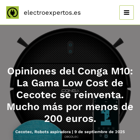
Ir
al
electroexpertos.es
contenido
Opiniones del Conga M10:
La Gama Low Cost de
Cecotec se reinventa.
Mucho más por menos de
200 euros.
Cecotec
,
Robots aspiradora
|
9 de septiembre de 2025