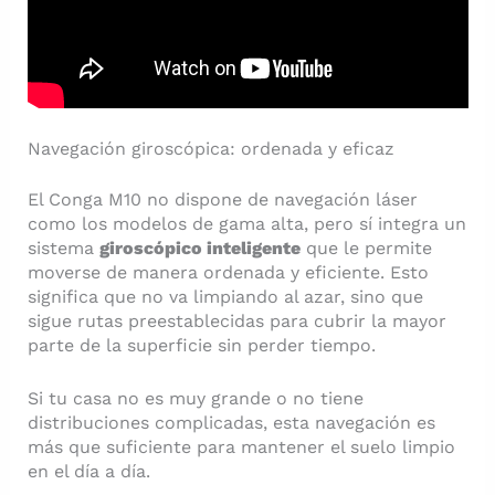
Navegación giroscópica: ordenada y eficaz
El Conga M10 no dispone de navegación láser
como los modelos de gama alta, pero sí integra un
sistema
giroscópico inteligente
que le permite
moverse de manera ordenada y eficiente. Esto
significa que no va limpiando al azar, sino que
sigue rutas preestablecidas para cubrir la mayor
parte de la superficie sin perder tiempo.
Si tu casa no es muy grande o no tiene
distribuciones complicadas, esta navegación es
más que suficiente para mantener el suelo limpio
en el día a día.