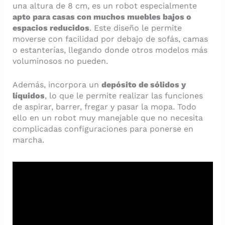
una altura de 8 cm, es un robot especialmente
apto para casas con muchos muebles bajos o
espacios reducidos
. Este diseño le permite
moverse con facilidad por debajo de sofás, camas
o estanterías, llegando donde otros modelos más
voluminosos no pueden.
Además, incorpora un
depósito de sólidos y
líquidos
, lo que le permite realizar las funciones
de aspirar, barrer, fregar y pasar la mopa. Todo
ello en un robot muy manejable que no necesita
complicadas configuraciones para ponerse en
marcha.