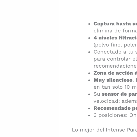
Captura hasta u
elimina de form
4 niveles filtraci
(polvo fino, pole
Conectado a tu 
para controlar e
recomendaciones
Zona de acción 
Muy silencioso
,
en tan solo 10 m
Su
sensor de par
velocidad; ademá
Recomendado por 
3 posiciones: On
Lo mejor del Intense Pure