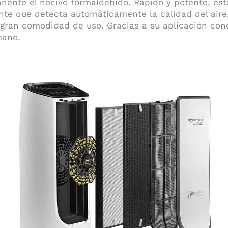
ente el nocivo formaldehído. Rápido y potente, este
ente que detecta automáticamente la calidad del air
 gran comodidad de uso. Gracias a su aplicación con
mano.