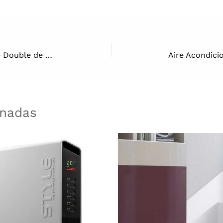
Opiniones de la Cecofry Advance Double de Cecotec
onadas