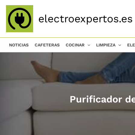
Ir
al
electroexpertos.es
contenido
NOTICIAS
CAFETERAS
COCINAR
LIMPIEZA
EL
Purificador d