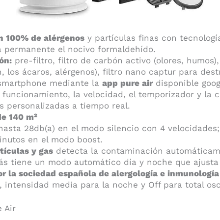
n 100% de alérgenos
y partículas finas con tecnolog
a permanente el nocivo formaldehído.
ón:
pre-filtro, filtro de carbón activo (olores, humos), 
n, los ácaros, alérgenos), filtro nano captur para dest
smartphone mediante la
app pure air
disponible googl
l funcionamiento, la velocidad, el temporizador y la c
 personalizadas a tiempo real.
de 140 m²
 hasta 28db(a) en el modo silencio con 4 velocidades; 
inutos en el modo boost.
tículas y gas
detecta la contaminación automáticame
s tiene un modo automático día y noche que ajusta 
la sociedad española de alergología e inmunología 
, intensidad media para la noche y Off para total os
 Air