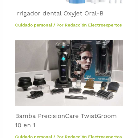
Irrigador dental Oxyjet Oral-B
Cuidado personal
/ Por
Redacción Electroexpertos
Bamba PrecisionCare TwistGroom
10 en 1
Cuidado personal
/ Por
Redacción Electroexpertos