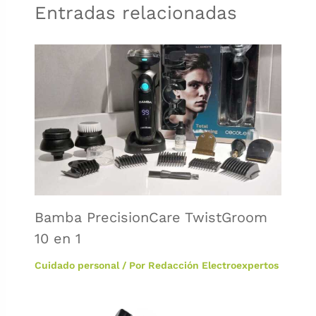
Entradas relacionadas
Bamba PrecisionCare TwistGroom
10 en 1
Cuidado personal
/ Por
Redacción Electroexpertos