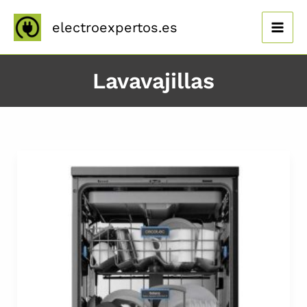
Ir
al
electroexpertos.es
contenido
Lavavajillas