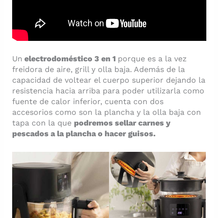
Un
electrodoméstico 3 en 1
porque es a la vez
freidora de aire, grill y olla baja. Además de la
capacidad de voltear el cuerpo superior dejando la
resistencia hacia arriba para poder utilizarla como
fuente de calor inferior, cuenta con dos
accesorios como son la plancha y la olla baja con
tapa con la que
podremos sellar carnes y
pescados a la plancha o hacer guisos.