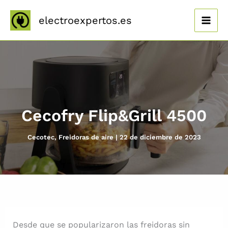
Ir
al
electroexpertos.es
contenido
Cecofry Flip&Grill 4500
Cecotec
,
Freidoras de aire
|
22 de diciembre de 2023
Desde que se popularizaron las freidoras sin