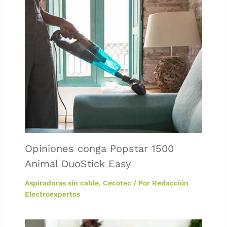
Opiniones conga Popstar 1500
Animal DuoStick Easy
Aspiradoras sin cable
,
Cecotec
/ Por
Redacción
Electroexpertos