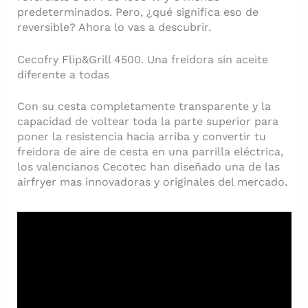
predeterminados. Pero, ¿qué significa eso de
reversible? Ahora lo vas a descubrir.
Cecofry Flip&Grill 4500. Una freidora sin aceite
diferente a todas
Con su cesta completamente transparente y la
capacidad de voltear toda la parte superior para
poner la resistencia hacia arriba y convertir tu
freidora de aire de cesta en una parrilla eléctrica,
los valencianos Cecotec han diseñado una de las
airfryer mas innovadoras y originales del mercado.