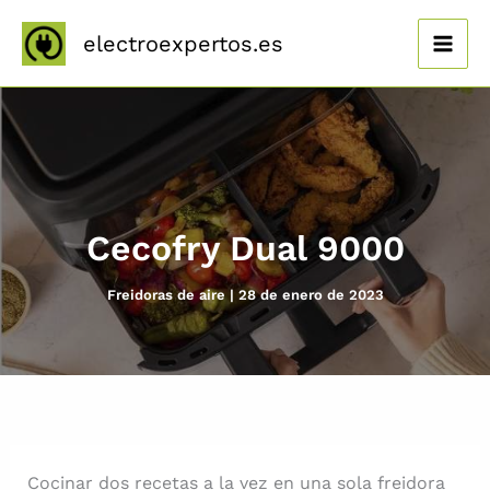
Ir
al
electroexpertos.es
contenido
Cecofry Dual 9000
Freidoras de aire
|
28 de enero de 2023
Cocinar dos recetas a la vez en una sola freidora