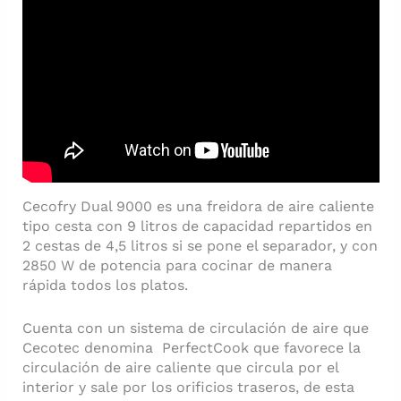
Cecofry Dual 9000 es una freidora de aire caliente
tipo cesta con 9 litros de capacidad repartidos en
2 cestas de 4,5 litros si se pone el separador, y con
2850 W de potencia para cocinar de manera
rápida todos los platos.
Cuenta con un sistema de circulación de aire que
Cecotec denomina PerfectCook que favorece la
circulación de aire caliente que circula por el
interior y sale por los orificios traseros, de esta