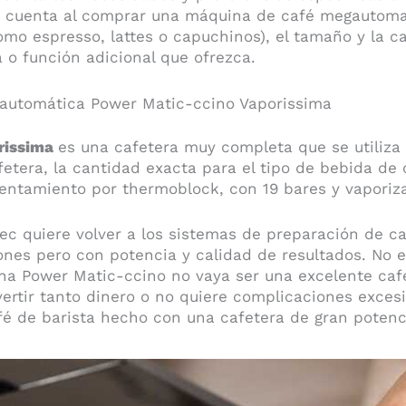
n cuenta al comprar una máquina de café megautomat
mo espresso, lattes o capuchinos), el tamaño y la c
a o función adicional que ofrezca.
automática Power Matic-ccino Vaporissima
rissima
es una cafetera muy completa que se utiliza
fetera, la cantidad exacta para el tipo de bebida de 
entamiento por thermoblock, con 19 bares y vaporiza
c quiere volver a los sistemas de preparación de café
nes pero con potencia y calidad de resultados. No 
a Power Matic-ccino no vaya ser una excelente cafe
vertir tanto dinero o no quiere complicaciones exces
fé de barista hecho con una cafetera de gran potenc