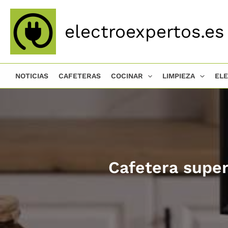
Ir
al
electroexpertos.es
contenido
NOTICIAS
CAFETERAS
COCINAR
LIMPIEZA
EL
Cafetera supe