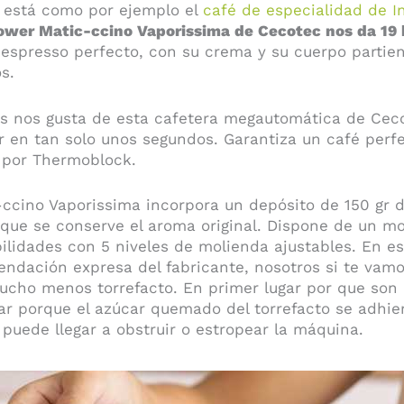
o está como por ejemplo el
café de especialidad de I
ower Matic-ccino Vaporissima de Cecotec nos da 19 
spresso perfecto, con su crema y su cuerpo partien
s.
s nos gusta de esta cafetera megautomática de Ceco
 en tan solo unos segundos. Garantiza un café perfe
 por Thermoblock.
ccino Vaporissima incorpora un depósito de 150 gr 
que se conserve el aroma original. Dispone de un mol
ilidades con 5 niveles de molienda ajustables. En es
ndación expresa del fabricante, nosotros si te vam
mucho menos torrefacto. En primer lugar por que so
ar porque el azúcar quemado del torrefacto se adhie
 puede llegar a obstruir o estropear la máquina.