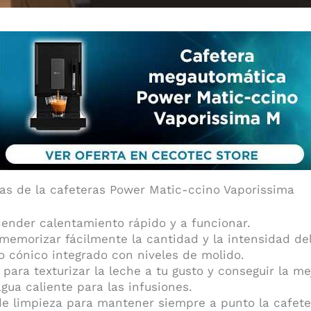
as de la cafeteras Power Matic-ccino Vaporissima
ender calentamiento rápido y a funcionar.
memorizar fácilmente la cantidad y la intensidad del
o cónico integrado con niveles de molido.
 para texturizar la leche a tu gusto y conseguir la m
ua caliente para las infusiones.
e limpieza para mantener siempre a punto la cafete