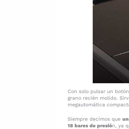
Con solo pulsar un botó
grano recién molido. Sirv
megautomática compacta 
Siempre decimos que
un
18 bares de presió
n, ya 