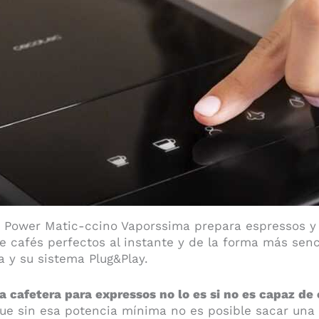
n Power Matic-ccino Vaporssima prepara espressos y
e cafés perfectos al instante y de la forma más senc
y su sistema Plug&Play.
a cafetera para expressos no lo es si no es capaz d
que sin esa potencia mínima no es posible sacar una