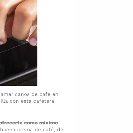
 americanos de café en
illa con esta cafetera
e ofrecerte como mínimo
 buena crema de café, de